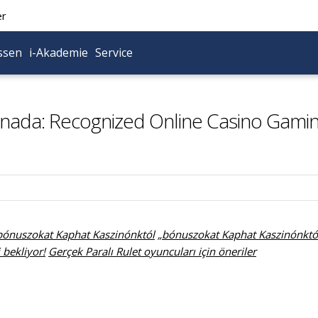
er
ssen
i-Akademie
Service
anada: Recognized Online Casino Gami
bónuszokat Kaphat Kaszinónktól
„bónuszokat Kaphat Kaszinónktó
 bekliyor!
Gerçek Paralı Rulet oyuncuları için öneriler