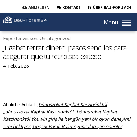
ANMELDEN
KONTAKT
ÜBER BAU-FORUM24
Menu
Expertenwissen: Uncategorized
Jugabet retirar dinero: pasos sencillos para
asegurar que tu retiro sea exitoso
4. Feb. 2026
Ähnliche Artikel:
„bónuszokat Kaphat Kaszinónktól
„bónuszokat Kaphat Kaszinónktól
„bónuszokat Kaphat
Kaszinónktól
Youwin giriş ile her gün yeni bir oyun deneyimi
seni bekliyor!
Gerçek Paralı Rulet oyuncuları için öneriler