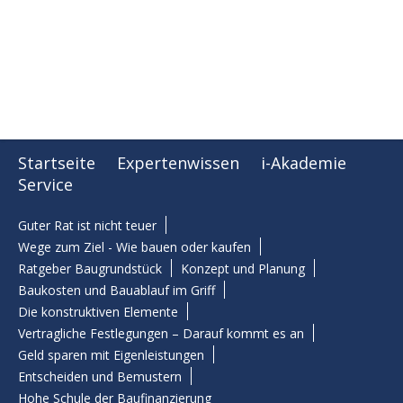
Startseite
Expertenwissen
i-Akademie
Service
Guter Rat ist nicht teuer
Wege zum Ziel - Wie bauen oder kaufen
Ratgeber Baugrundstück
Konzept und Planung
Baukosten und Bauablauf im Griff
Die konstruktiven Elemente
Vertragliche Festlegungen – Darauf kommt es an
Geld sparen mit Eigenleistungen
Entscheiden und Bemustern
Hohe Schule der Baufinanzierung