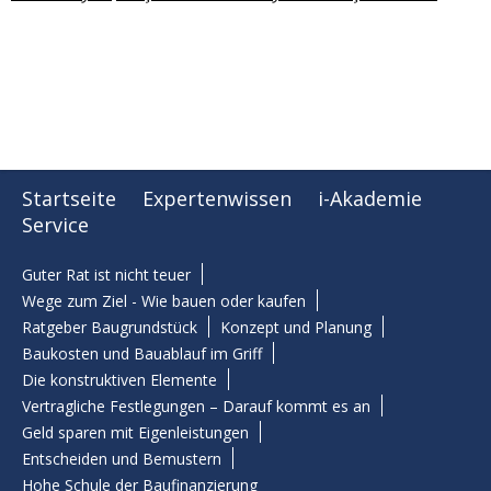
Startseite
Expertenwissen
i-Akademie
Service
Guter Rat ist nicht teuer
Wege zum Ziel - Wie bauen oder kaufen
Ratgeber Baugrundstück
Konzept und Planung
Baukosten und Bauablauf im Griff
Die konstruktiven Elemente
Vertragliche Festlegungen – Darauf kommt es an
Geld sparen mit Eigenleistungen
Entscheiden und Bemustern
Hohe Schule der Baufinanzierung