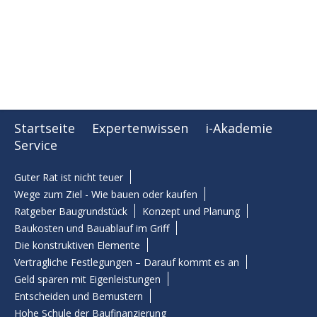
Startseite
Expertenwissen
i-Akademie
Service
Guter Rat ist nicht teuer
Wege zum Ziel - Wie bauen oder kaufen
Ratgeber Baugrundstück
Konzept und Planung
Baukosten und Bauablauf im Griff
Die konstruktiven Elemente
Vertragliche Festlegungen – Darauf kommt es an
Geld sparen mit Eigenleistungen
Entscheiden und Bemustern
Hohe Schule der Baufinanzierung