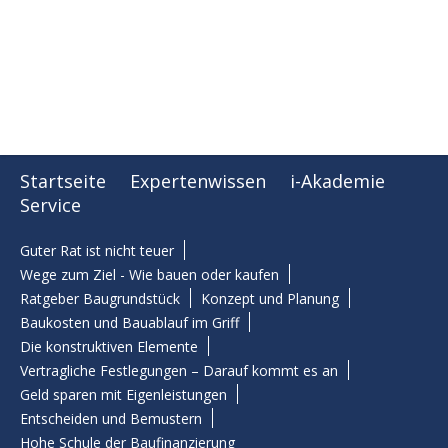
Startseite
Expertenwissen
i-Akademie
Service
Guter Rat ist nicht teuer
Wege zum Ziel - Wie bauen oder kaufen
Ratgeber Baugrundstück
Konzept und Planung
Baukosten und Bauablauf im Griff
Die konstruktiven Elemente
Vertragliche Festlegungen – Darauf kommt es an
Geld sparen mit Eigenleistungen
Entscheiden und Bemustern
Hohe Schule der Baufinanzierung