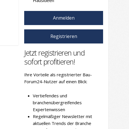
Hausideen
Anmelden
Registrieren
Jetzt registrieren und
sofort profitieren!
Ihre Vorteile als registrierter Bau-
Forum24-Nutzer auf einen Blick:
Vertiefendes und
branchenübergreifendes
Expertenwissen
Regelmäßiger Newsletter mit
aktuellen Trends der Branche