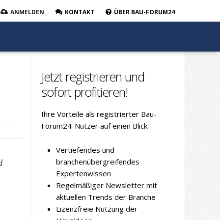
ANMELDEN
KONTAKT
ÜBER BAU-FORUM24
Jetzt registrieren und
sofort profitieren!
Ihre Vorteile als registrierter Bau-
Forum24-Nutzer auf einen Blick:
Vertiefendes und
branchenübergreifendes
l
Expertenwissen
Regelmäßiger Newsletter mit
aktuellen Trends der Branche
Lizenzfreie Nutzung der