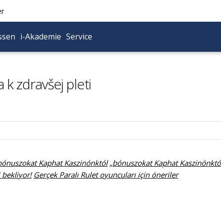
er
ssen
i-Akademie
Service
 k zdravšej pleti
bónuszokat Kaphat Kaszinónktól
„bónuszokat Kaphat Kaszinónktó
 bekliyor!
Gerçek Paralı Rulet oyuncuları için öneriler