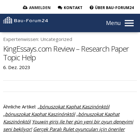
ANMELDEN
KONTAKT
ÜBER BAU-FORUM24
Menu
Expertenwissen: Uncategorized
KingEssays.com Review – Research Paper
Topic Help
6. Dez. 2023
Ähnliche Artikel:
„bónuszokat Kaphat Kaszinónktól
„bónuszokat Kaphat Kaszinónktól
„bónuszokat Kaphat
Kaszinónktól
Youwin giriş ile her gün yeni bir oyun deneyimi
seni bekliyor!
Gerçek Paralı Rulet oyuncuları için öneriler