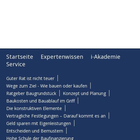
Startseite
Expertenwissen
i-Akademie
Service
Guter Rat ist nicht teuer
Wege zum Ziel - Wie bauen oder kaufen
Ratgeber Baugrundstück
Konzept und Planung
Baukosten und Bauablauf im Griff
Die konstruktiven Elemente
Vertragliche Festlegungen – Darauf kommt es an
Geld sparen mit Eigenleistungen
Entscheiden und Bemustern
Hohe Schule der Baufinanzierung