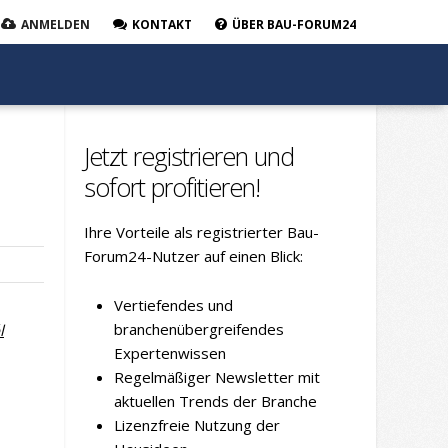
ANMELDEN
KONTAKT
ÜBER BAU-FORUM24
Jetzt registrieren und
sofort profitieren!
Ihre Vorteile als registrierter Bau-
Forum24-Nutzer auf einen Blick:
Vertiefendes und
branchenübergreifendes
l
Expertenwissen
Regelmäßiger Newsletter mit
aktuellen Trends der Branche
Lizenzfreie Nutzung der