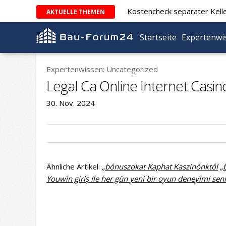
Kostencheck separater Kell
AKTUELLE THEMEN
Startseite
Expertenwi
Expertenwissen: Uncategorized
Legal Ca Online Internet Casin
30. Nov. 2024
Ähnliche Artikel:
„bónuszokat Kaphat Kaszinónktól
„
Youwin giriş ile her gün yeni bir oyun deneyimi seni