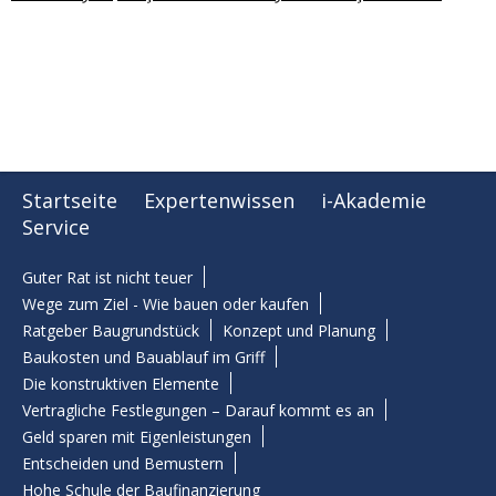
Startseite
Expertenwissen
i-Akademie
Service
Guter Rat ist nicht teuer
Wege zum Ziel - Wie bauen oder kaufen
Ratgeber Baugrundstück
Konzept und Planung
Baukosten und Bauablauf im Griff
Die konstruktiven Elemente
Vertragliche Festlegungen – Darauf kommt es an
Geld sparen mit Eigenleistungen
Entscheiden und Bemustern
Hohe Schule der Baufinanzierung