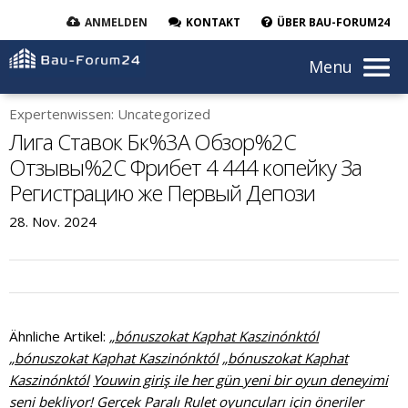
ANMELDEN
KONTAKT
ÜBER BAU-FORUM24
Menu
Expertenwissen: Uncategorized
Лига Ставок Бк%3A Обзор%2C
Отзывы%2C Фрибет 4 444 копейку За
Регистрацию же Первый Депози
28. Nov. 2024
Ähnliche Artikel:
„bónuszokat Kaphat Kaszinónktól
„bónuszokat Kaphat Kaszinónktól
„bónuszokat Kaphat
Kaszinónktól
Youwin giriş ile her gün yeni bir oyun deneyimi
seni bekliyor!
Gerçek Paralı Rulet oyuncuları için öneriler