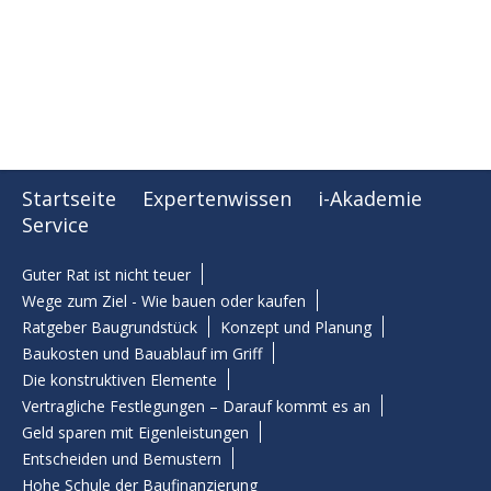
Startseite
Expertenwissen
i-Akademie
Service
Guter Rat ist nicht teuer
Wege zum Ziel - Wie bauen oder kaufen
Ratgeber Baugrundstück
Konzept und Planung
Baukosten und Bauablauf im Griff
Die konstruktiven Elemente
Vertragliche Festlegungen – Darauf kommt es an
Geld sparen mit Eigenleistungen
Entscheiden und Bemustern
Hohe Schule der Baufinanzierung