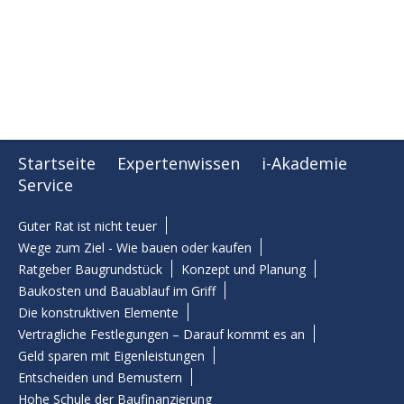
Startseite
Expertenwissen
i-Akademie
Service
Guter Rat ist nicht teuer
Wege zum Ziel - Wie bauen oder kaufen
Ratgeber Baugrundstück
Konzept und Planung
Baukosten und Bauablauf im Griff
Die konstruktiven Elemente
Vertragliche Festlegungen – Darauf kommt es an
Geld sparen mit Eigenleistungen
Entscheiden und Bemustern
Hohe Schule der Baufinanzierung