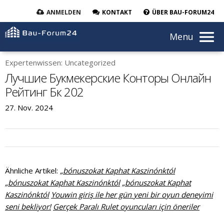
ANMELDEN
KONTAKT
ÜBER BAU-FORUM24
Menu
Expertenwissen: Uncategorized
Лучшие Букмекерские Конторы Онлайн
Рейтинг Бк 202
27. Nov. 2024
Ähnliche Artikel:
„bónuszokat Kaphat Kaszinónktól
„bónuszokat Kaphat Kaszinónktól
„bónuszokat Kaphat
Kaszinónktól
Youwin giriş ile her gün yeni bir oyun deneyimi
seni bekliyor!
Gerçek Paralı Rulet oyuncuları için öneriler