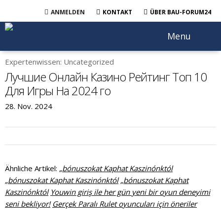
ANMELDEN
KONTAKT
ÜBER BAU-FORUM24
Menu
Expertenwissen: Uncategorized
Лучшие Онлайн Казино Рейтинг Топ 10
Для Игры На 2024 го
28. Nov. 2024
Ähnliche Artikel:
„bónuszokat Kaphat Kaszinónktól
„bónuszokat Kaphat Kaszinónktól
„bónuszokat Kaphat
Kaszinónktól
Youwin giriş ile her gün yeni bir oyun deneyimi
seni bekliyor!
Gerçek Paralı Rulet oyuncuları için öneriler