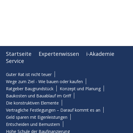
Startseite
Expertenwissen
i-Akademie
Service
Guter Rat ist nicht teuer
Wege zum Ziel - Wie bauen oder kaufen
Ratgeber Baugrundstück
Konzept und Planung
Baukosten und Bauablauf im Griff
Die konstruktiven Elemente
Vertragliche Festlegungen – Darauf kommt es an
Geld sparen mit Eigenleistungen
Entscheiden und Bemustern
Hohe Schule der Baufinanzierung