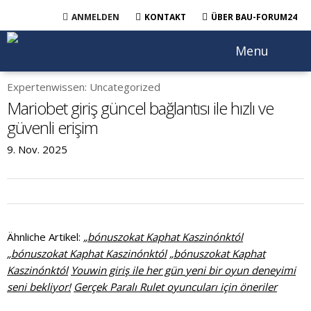
ANMELDEN
KONTAKT
ÜBER BAU-FORUM24
Menu
Expertenwissen: Uncategorized
Mariobet giriş güncel bağlantısı ile hızlı ve
güvenli erişim
9. Nov. 2025
Ähnliche Artikel:
„bónuszokat Kaphat Kaszinónktól
„bónuszokat Kaphat Kaszinónktól
„bónuszokat Kaphat
Kaszinónktól
Youwin giriş ile her gün yeni bir oyun deneyimi
seni bekliyor!
Gerçek Paralı Rulet oyuncuları için öneriler