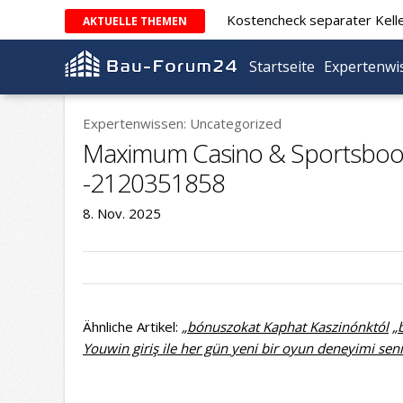
Kostencheck separater Kell
AKTUELLE THEMEN
Startseite
Expertenwi
Expertenwissen: Uncategorized
Maximum Casino & Sportsbook
-2120351858
8. Nov. 2025
Ähnliche Artikel:
„bónuszokat Kaphat Kaszinónktól
„
Youwin giriş ile her gün yeni bir oyun deneyimi seni