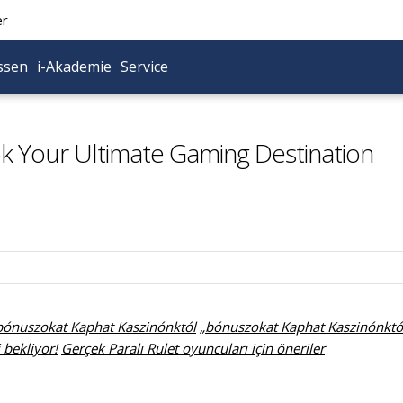
er
ssen
i-Akademie
Service
 Your Ultimate Gaming Destination
bónuszokat Kaphat Kaszinónktól
„bónuszokat Kaphat Kaszinónktó
 bekliyor!
Gerçek Paralı Rulet oyuncuları için öneriler