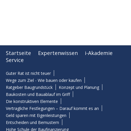
Startseite
Expertenwissen
i-Akademie
Service
Guter Rat ist nicht teuer
Wege zum Ziel - Wie bauen oder kaufen
Ratgeber Baugrundstück
Konzept und Planung
Baukosten und Bauablauf im Griff
Die konstruktiven Elemente
Vertragliche Festlegungen – Darauf kommt es an
Geld sparen mit Eigenleistungen
Entscheiden und Bemustern
Hohe Schule der Baufinanzierung