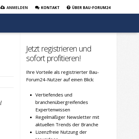
ANMELDEN
KONTAKT
ÜBER BAU-FORUM24
Jetzt registrieren und
sofort profitieren!
Ihre Vorteile als registrierter Bau-
Forum24-Nutzer auf einen Blick:
Vertiefendes und
branchenübergreifendes
l
Expertenwissen
Regelmäßiger Newsletter mit
aktuellen Trends der Branche
Lizenzfreie Nutzung der