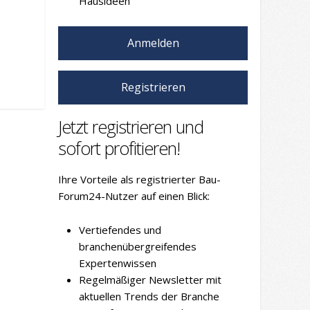
Hausideen
Anmelden
Registrieren
Jetzt registrieren und
sofort profitieren!
Ihre Vorteile als registrierter Bau-
Forum24-Nutzer auf einen Blick:
Vertiefendes und
branchenübergreifendes
Expertenwissen
Regelmäßiger Newsletter mit
aktuellen Trends der Branche