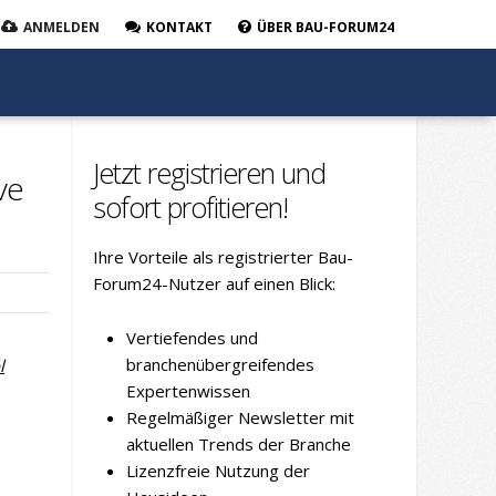
ANMELDEN
KONTAKT
ÜBER BAU-FORUM24
Jetzt registrieren und
ve
sofort profitieren!
Ihre Vorteile als registrierter Bau-
Forum24-Nutzer auf einen Blick:
Vertiefendes und
branchenübergreifendes
l
Expertenwissen
Regelmäßiger Newsletter mit
aktuellen Trends der Branche
Lizenzfreie Nutzung der