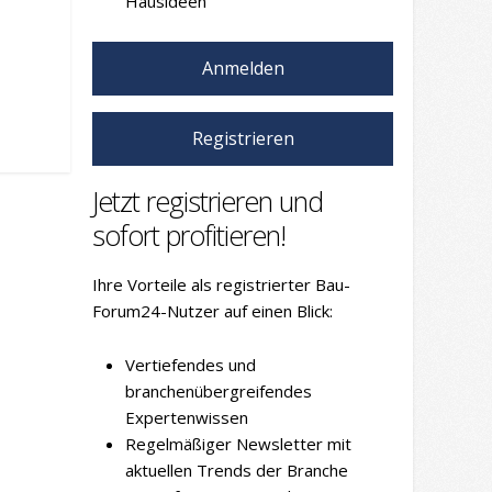
Hausideen
Anmelden
Registrieren
Jetzt registrieren und
sofort profitieren!
Ihre Vorteile als registrierter Bau-
Forum24-Nutzer auf einen Blick:
Vertiefendes und
branchenübergreifendes
Expertenwissen
Regelmäßiger Newsletter mit
aktuellen Trends der Branche