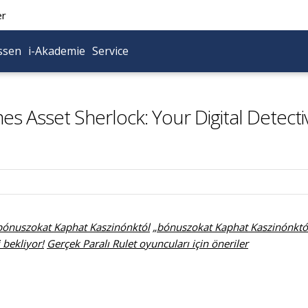
er
ssen
i-Akademie
Service
 Asset Sherlock: Your Digital Detecti
bónuszokat Kaphat Kaszinónktól
„bónuszokat Kaphat Kaszinónktó
 bekliyor!
Gerçek Paralı Rulet oyuncuları için öneriler