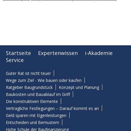
Startseite
Expertenwissen
i-Akademie
Service
Guter Rat ist nicht teuer
Wege zum Ziel - Wie bauen oder kaufen
Ratgeber Baugrundstück
Konzept und Planung
Baukosten und Bauablauf im Griff
Die konstruktiven Elemente
Vertragliche Festlegungen – Darauf kommt es an
Geld sparen mit Eigenleistungen
Entscheiden und Bemustern
Hohe Schule der Baufinanzierung