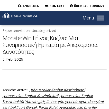
ANMELDEN
KONTAKT
ÜBER BAU-FORUM24
Menu
Expertenwissen: Uncategorized
MonsterWin Γήινος Καζίνο: Μια
Συναρπαστική Εμπειρία με Απεριόριστες
Δυνατότητες
5. Feb. 2026
Ähnliche Artikel:
„bónuszokat Kaphat Kaszinónktól
„bónuszokat Kaphat Kaszinónktól
„bónuszokat Kaphat
Kaszinónktól
Youwin giriş ile her gün yeni bir oyun deneyimi
seni bekliyor!
Gerçek Paralı Rulet oyuncuları için öneriler