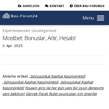
ANMELDEN
KONTAKT
ÜBER BAU-FORUM24
Menu
Expertenwissen: Uncategorized
Mostbet: Bonuslar, Artir, Hesab!
3. Apr. 2025
Ähnliche Artikel:
„bónuszokat Kaphat Kaszinónktól
„bónuszokat Kaphat Kaszinónktól
„bónuszokat Kaphat
Kaszinónktól
Youwin giriş ile her gün yeni bir oyun deneyimi
seni bekliyor!
Gerçek Paralı Rulet oyuncuları için öneriler