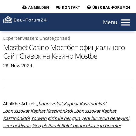
ANMELDEN
KONTAKT
ÜBER BAU-FORUM24
Menu
Expertenwissen: Uncategorized
Mostbet Casino Мостбет официального
Сайт Ставок на Казино Mostbe
28. Nov. 2024
Ähnliche Artikel:
„bónuszokat Kaphat Kaszinónktól
„bónuszokat Kaphat Kaszinónktól
„bónuszokat Kaphat
Kaszinónktól
Youwin giriş ile her gün yeni bir oyun deneyimi
seni bekliyor!
Gerçek Paralı Rulet oyuncuları için öneriler