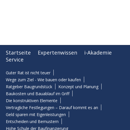
Startseite
Expertenwissen
i-Akademie
Service
Guter Rat ist nicht teuer
Wege zum Ziel - Wie bauen oder kaufen
Ratgeber Baugrundstück
Konzept und Planung
Baukosten und Bauablauf im Griff
Die konstruktiven Elemente
Vertragliche Festlegungen – Darauf kommt es an
Geld sparen mit Eigenleistungen
Entscheiden und Bemustern
Hohe Schule der Baufinanzierung