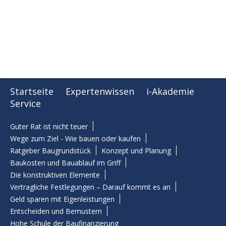
Startseite
Expertenwissen
i-Akademie
Service
Guter Rat ist nicht teuer
Wege zum Ziel - Wie bauen oder kaufen
Ratgeber Baugrundstück
Konzept und Planung
Baukosten und Bauablauf im Griff
Die konstruktiven Elemente
Vertragliche Festlegungen – Darauf kommt es an
Geld sparen mit Eigenleistungen
Entscheiden und Bemustern
Hohe Schule der Baufinanzierung