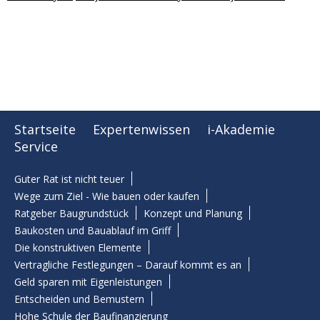
Startseite
Expertenwissen
i-Akademie
Service
Guter Rat ist nicht teuer
Wege zum Ziel - Wie bauen oder kaufen
Ratgeber Baugrundstück
Konzept und Planung
Baukosten und Bauablauf im Griff
Die konstruktiven Elemente
Vertragliche Festlegungen – Darauf kommt es an
Geld sparen mit Eigenleistungen
Entscheiden und Bemustern
Hohe Schule der Baufinanzierung