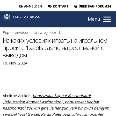
ANMELDEN
KONTAKT
ÜBER BAU-FORUM24
Menu
Expertenwissen: Uncategorized
На каких условиях играть на игральном
проекте 1xslots casino на реал маней с
выводом
19. Nov. 2024
Ähnliche Artikel:
„bónuszokat Kaphat Kaszinónktól
„bónuszokat Kaphat Kaszinónktól
„bónuszokat Kaphat
Kaszinónktól
Youwin giriş ile her gün yeni bir oyun deneyimi
seni bekliyor!
Gerçek Paralı Rulet oyuncuları için öneriler