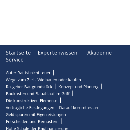
Startseite
Expertenwissen
i-Akademie
Service
Guter Rat ist nicht teuer
Wege zum Ziel - Wie bauen oder kaufen
Ratgeber Baugrundstück
Konzept und Planung
Baukosten und Bauablauf im Griff
Die konstruktiven Elemente
Vertragliche Festlegungen – Darauf kommt es an
Geld sparen mit Eigenleistungen
Entscheiden und Bemustern
Hohe Schule der Baufinanzierung