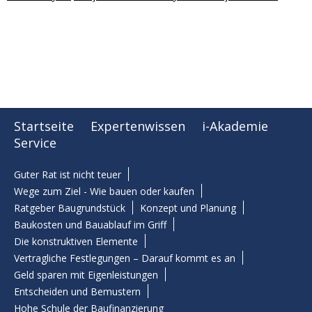
Startseite
Expertenwissen
i-Akademie
Service
Guter Rat ist nicht teuer
Wege zum Ziel - Wie bauen oder kaufen
Ratgeber Baugrundstück
Konzept und Planung
Baukosten und Bauablauf im Griff
Die konstruktiven Elemente
Vertragliche Festlegungen – Darauf kommt es an
Geld sparen mit Eigenleistungen
Entscheiden und Bemustern
Hohe Schule der Baufinanzierung