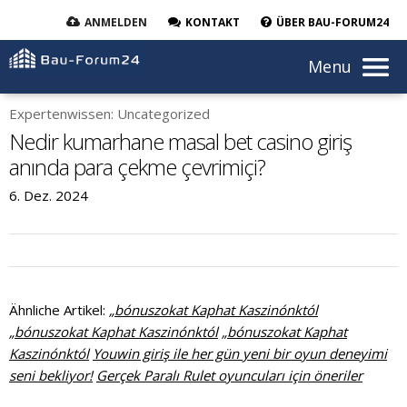
ANMELDEN
KONTAKT
ÜBER BAU-FORUM24
Menu
Expertenwissen: Uncategorized
Nedir kumarhane masal bet casino giriş
anında para çekme çevrimiçi?
6. Dez. 2024
Ähnliche Artikel:
„bónuszokat Kaphat Kaszinónktól
„bónuszokat Kaphat Kaszinónktól
„bónuszokat Kaphat
Kaszinónktól
Youwin giriş ile her gün yeni bir oyun deneyimi
seni bekliyor!
Gerçek Paralı Rulet oyuncuları için öneriler