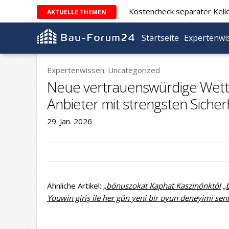
Kostencheck separater Kell
AKTUELLE THEMEN
Startseite
Expertenwi
Expertenwissen: Uncategorized
Neue vertrauenswürdige Wetta
Anbieter mit strengsten Sich
29. Jan. 2026
Ähnliche Artikel:
„bónuszokat Kaphat Kaszinónktól
„
Youwin giriş ile her gün yeni bir oyun deneyimi seni