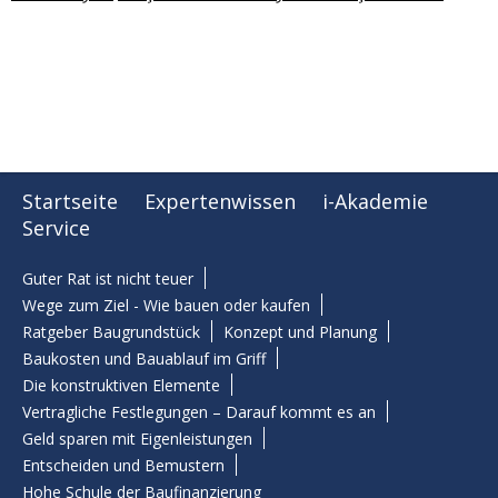
Startseite
Expertenwissen
i-Akademie
Service
Guter Rat ist nicht teuer
Wege zum Ziel - Wie bauen oder kaufen
Ratgeber Baugrundstück
Konzept und Planung
Baukosten und Bauablauf im Griff
Die konstruktiven Elemente
Vertragliche Festlegungen – Darauf kommt es an
Geld sparen mit Eigenleistungen
Entscheiden und Bemustern
Hohe Schule der Baufinanzierung