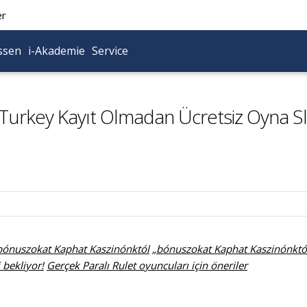
er
ssen
i-Akademie
Service
Turkey Kayıt Olmadan Ücretsiz Oyna S
bónuszokat Kaphat Kaszinónktól
„bónuszokat Kaphat Kaszinónktó
 bekliyor!
Gerçek Paralı Rulet oyuncuları için öneriler