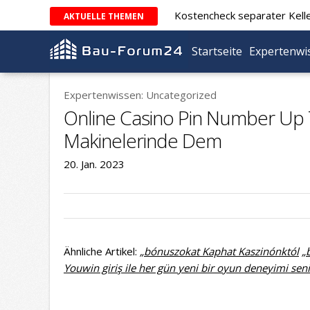
Kostencheck separater Kell
AKTUELLE THEMEN
Startseite
Expertenwi
Expertenwissen: Uncategorized
Online Casino Pin Number Up 
Makinelerinde Dem
20. Jan. 2023
Ähnliche Artikel:
„bónuszokat Kaphat Kaszinónktól
„
Youwin giriş ile her gün yeni bir oyun deneyimi seni