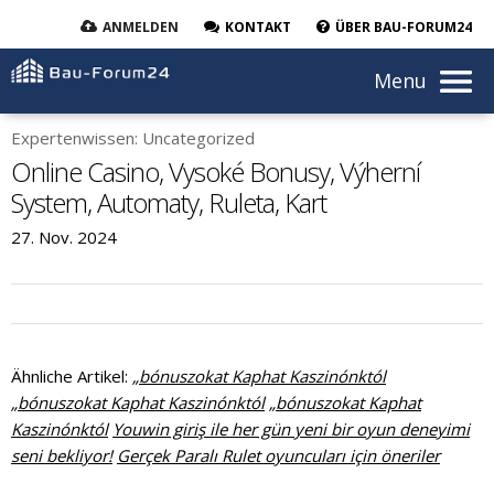
ANMELDEN
KONTAKT
ÜBER BAU-FORUM24
Menu
Expertenwissen: Uncategorized
Online Casino, Vysoké Bonusy, Výherní
System, Automaty, Ruleta, Kart
27. Nov. 2024
Ähnliche Artikel:
„bónuszokat Kaphat Kaszinónktól
„bónuszokat Kaphat Kaszinónktól
„bónuszokat Kaphat
Kaszinónktól
Youwin giriş ile her gün yeni bir oyun deneyimi
seni bekliyor!
Gerçek Paralı Rulet oyuncuları için öneriler