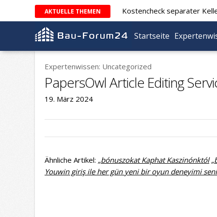
Kostencheck separater Kell
AKTUELLE THEMEN
Startseite
Expertenwi
Expertenwissen: Uncategorized
PapersOwl Article Editing Servi
19. März 2024
Ähnliche Artikel:
„bónuszokat Kaphat Kaszinónktól
„
Youwin giriş ile her gün yeni bir oyun deneyimi seni