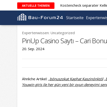
Kostencheck separater Kell
AKTUELLE THEMEN
Startseite
Expertenwi
Expertenwissen: Uncategorized
PinUp Casino Saytı – Cari Bonu
20. Sep. 2024
Ähnliche Artikel:
„bónuszokat Kaphat Kaszinónktól
„
Youwin giriş ile her gün yeni bir oyun deneyimi seni