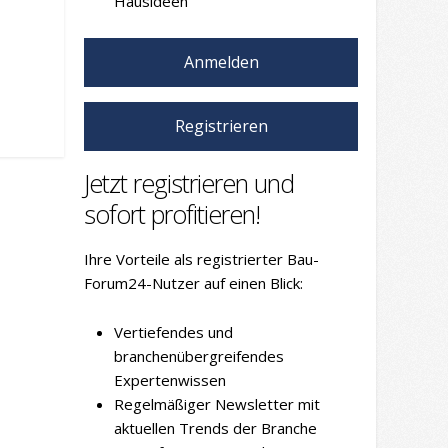
Hausideen
Anmelden
Registrieren
Jetzt registrieren und
sofort profitieren!
Ihre Vorteile als registrierter Bau-
Forum24-Nutzer auf einen Blick:
Vertiefendes und
branchenübergreifendes
Expertenwissen
Regelmäßiger Newsletter mit
aktuellen Trends der Branche