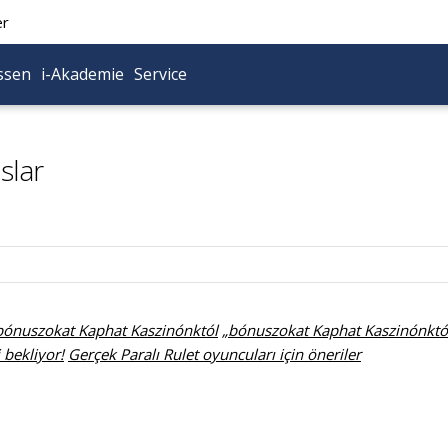
er
ssen
i-Akademie
Service
slar
bónuszokat Kaphat Kaszinónktól
„bónuszokat Kaphat Kaszinónktó
 bekliyor!
Gerçek Paralı Rulet oyuncuları için öneriler