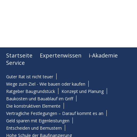
Startseite
Expertenwissen
i-Akademie
Service
Guter Rat ist nicht teuer
Wege zum Ziel - Wie bauen oder kaufen
Ratgeber Baugrundstück
Konzept und Planung
Baukosten und Bauablauf im Griff
Die konstruktiven Elemente
Vertragliche Festlegungen – Darauf kommt es an
Geld sparen mit Eigenleistungen
Entscheiden und Bemustern
Hohe Schule der Baufinanzierung