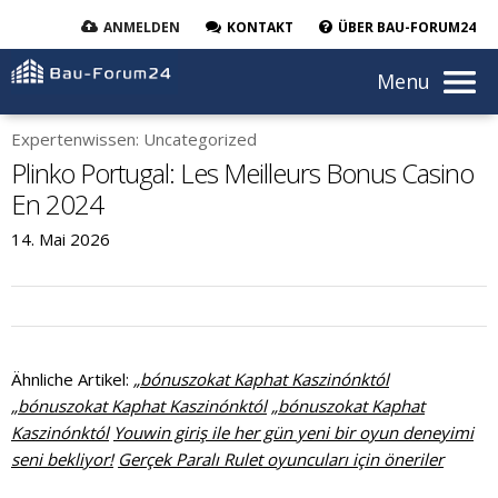
ANMELDEN
KONTAKT
ÜBER BAU-FORUM24
Menu
Expertenwissen: Uncategorized
Plinko Portugal: Les Meilleurs Bonus Casino
En 2024
14. Mai 2026
Ähnliche Artikel:
„bónuszokat Kaphat Kaszinónktól
„bónuszokat Kaphat Kaszinónktól
„bónuszokat Kaphat
Kaszinónktól
Youwin giriş ile her gün yeni bir oyun deneyimi
seni bekliyor!
Gerçek Paralı Rulet oyuncuları için öneriler