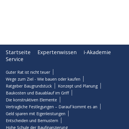
Startseite
Expertenwissen
i-Akademie
Service
Guter Rat ist nicht teuer
Wege zum Ziel - Wie bauen oder kaufen
Ratgeber Baugrundstück
Konzept und Planung
Baukosten und Bauablauf im Griff
Die konstruktiven Elemente
Vertragliche Festlegungen – Darauf kommt es an
Geld sparen mit Eigenleistungen
Entscheiden und Bemustern
Hohe Schule der Baufinanzierung