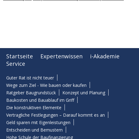
Startseite
Expertenwissen
i-Akademie
Service
Guter Rat ist nicht teuer
Wege zum Ziel - Wie bauen oder kaufen
Ratgeber Baugrundstück
Konzept und Planung
Baukosten und Bauablauf im Griff
Die konstruktiven Elemente
Vertragliche Festlegungen – Darauf kommt es an
Geld sparen mit Eigenleistungen
Entscheiden und Bemustern
Hohe Schule der Baufinanzierung