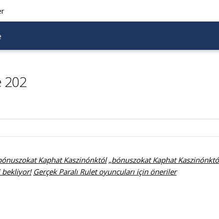
er
e
e 202
bónuszokat Kaphat Kaszinónktól
„bónuszokat Kaphat Kaszinónktó
 bekliyor!
Gerçek Paralı Rulet oyuncuları için öneriler