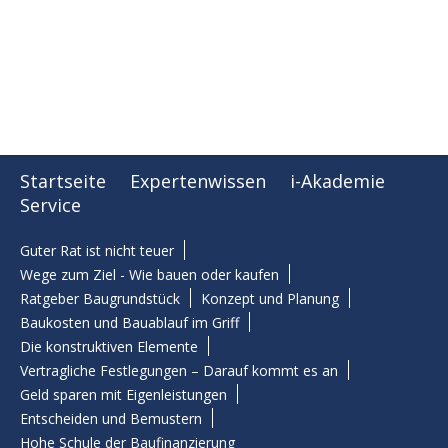
Startseite
Expertenwissen
i-Akademie
Service
Guter Rat ist nicht teuer
Wege zum Ziel - Wie bauen oder kaufen
Ratgeber Baugrundstück
Konzept und Planung
Baukosten und Bauablauf im Griff
Die konstruktiven Elemente
Vertragliche Festlegungen – Darauf kommt es an
Geld sparen mit Eigenleistungen
Entscheiden und Bemustern
Hohe Schule der Baufinanzierung