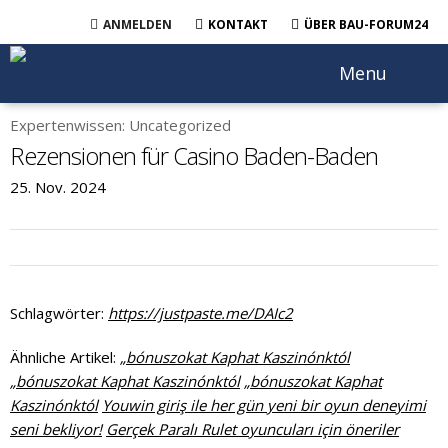
ANMELDEN
KONTAKT
ÜBER BAU-FORUM24
Menu
Expertenwissen: Uncategorized
Rezensionen für Casino Baden-Baden
25. Nov. 2024
Schlagwörter:
https://justpaste.me/DAIc2
Ähnliche Artikel:
„bónuszokat Kaphat Kaszinónktól
„bónuszokat Kaphat Kaszinónktól
„bónuszokat Kaphat
Kaszinónktól
Youwin giriş ile her gün yeni bir oyun deneyimi
seni bekliyor!
Gerçek Paralı Rulet oyuncuları için öneriler