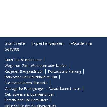
Startseite
Expertenwissen
i-Akademie
Service
Guter Rat ist nicht teuer
Wege zum Ziel - Wie bauen oder kaufen
Ratgeber Baugrundstück
Konzept und Planung
Baukosten und Bauablauf im Griff
Die konstruktiven Elemente
Vertragliche Festlegungen – Darauf kommt es an
Geld sparen mit Eigenleistungen
Entscheiden und Bemustern
Hohe Schule der Baufinanzierung