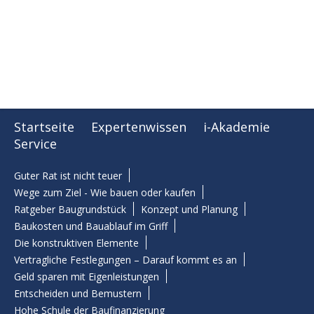
Startseite
Expertenwissen
i-Akademie
Service
Guter Rat ist nicht teuer
Wege zum Ziel - Wie bauen oder kaufen
Ratgeber Baugrundstück
Konzept und Planung
Baukosten und Bauablauf im Griff
Die konstruktiven Elemente
Vertragliche Festlegungen – Darauf kommt es an
Geld sparen mit Eigenleistungen
Entscheiden und Bemustern
Hohe Schule der Baufinanzierung