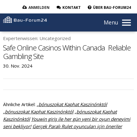
ANMELDEN
KONTAKT
ÜBER BAU-FORUM24
Menu
Expertenwissen: Uncategorized
Safe Online Casinos Within Canada ️ Reliable
Gambling Site
30. Nov. 2024
Ähnliche Artikel:
„bónuszokat Kaphat Kaszinónktól
„bónuszokat Kaphat Kaszinónktól
„bónuszokat Kaphat
Kaszinónktól
Youwin giriş ile her gün yeni bir oyun deneyimi
seni bekliyor!
Gerçek Paralı Rulet oyuncuları için öneriler