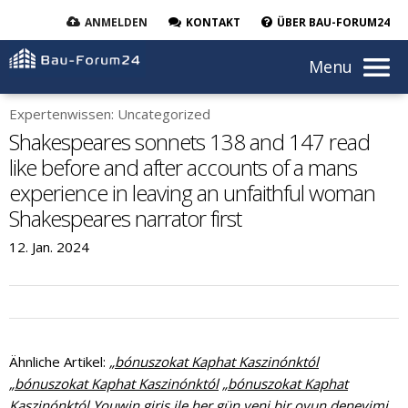
ANMELDEN
KONTAKT
ÜBER BAU-FORUM24
Menu
Expertenwissen: Uncategorized
Shakespeares sonnets 138 and 147 read
like before and after accounts of a mans
experience in leaving an unfaithful woman
Shakespeares narrator first
12. Jan. 2024
Ähnliche Artikel:
„bónuszokat Kaphat Kaszinónktól
„bónuszokat Kaphat Kaszinónktól
„bónuszokat Kaphat
Kaszinónktól
Youwin giriş ile her gün yeni bir oyun deneyimi