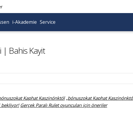
er
ssen
i-Akademie
Service
i | Bahis Kayit
bónuszokat Kaphat Kaszinónktól
„bónuszokat Kaphat Kaszinónktó
 bekliyor!
Gerçek Paralı Rulet oyuncuları için öneriler