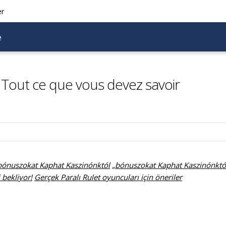
er
e
 Tout ce que vous devez savoir
bónuszokat Kaphat Kaszinónktól
„bónuszokat Kaphat Kaszinónktó
 bekliyor!
Gerçek Paralı Rulet oyuncuları için öneriler