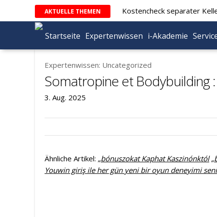
Kostencheck separater Kell
AKTUELLE THEMEN
Startseite
Expertenwissen
i-Akademie
Servic
Expertenwissen: Uncategorized
Somatropine et Bodybuilding :
3. Aug. 2025
Ähnliche Artikel:
„bónuszokat Kaphat Kaszinónktól
„
Youwin giriş ile her gün yeni bir oyun deneyimi seni