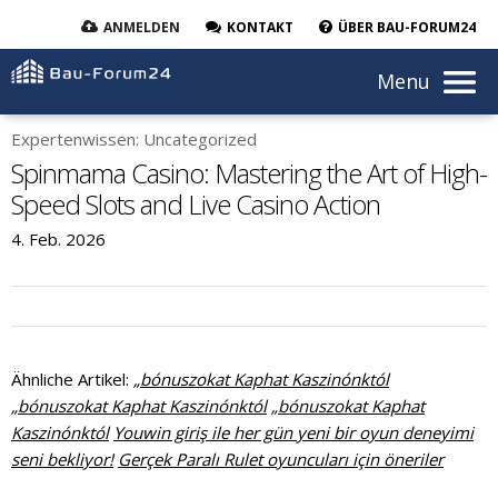
ANMELDEN
KONTAKT
ÜBER BAU-FORUM24
Menu
Expertenwissen: Uncategorized
Spinmama Casino: Mastering the Art of High-
Speed Slots and Live Casino Action
4. Feb. 2026
Ähnliche Artikel:
„bónuszokat Kaphat Kaszinónktól
„bónuszokat Kaphat Kaszinónktól
„bónuszokat Kaphat
Kaszinónktól
Youwin giriş ile her gün yeni bir oyun deneyimi
seni bekliyor!
Gerçek Paralı Rulet oyuncuları için öneriler