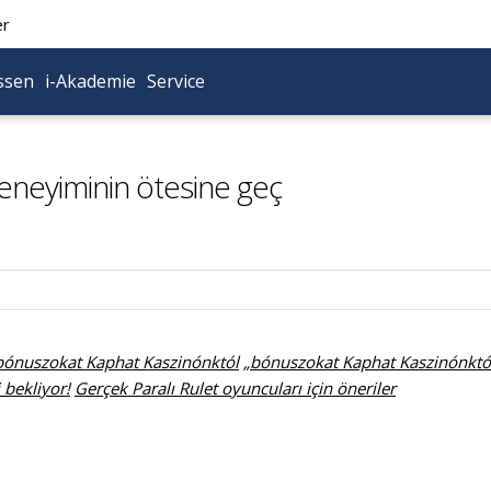
er
ssen
i-Akademie
Service
deneyiminin ötesine geç
bónuszokat Kaphat Kaszinónktól
„bónuszokat Kaphat Kaszinónktó
 bekliyor!
Gerçek Paralı Rulet oyuncuları için öneriler