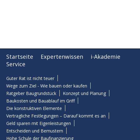
Startseite
Expertenwissen
i-Akademie
Service
Guter Rat ist nicht teuer
Wege zum Ziel - Wie bauen oder kaufen
Ratgeber Baugrundstück
Konzept und Planung
Baukosten und Bauablauf im Griff
Die konstruktiven Elemente
Vertragliche Festlegungen – Darauf kommt es an
Geld sparen mit Eigenleistungen
Entscheiden und Bemustern
Hohe Schule der Baufinanzierung