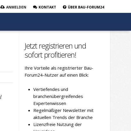
ANMELDEN
KONTAKT
ÜBER BAU-FORUM24
Jetzt registrieren und
sofort profitieren!
Ihre Vorteile als registrierter Bau-
Forum24-Nutzer auf einen Blick:
Vertiefendes und
branchenübergreifendes
l
Expertenwissen
Regelmäßiger Newsletter mit
aktuellen Trends der Branche
Lizenzfreie Nutzung der